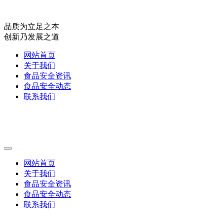
品质为立足之本
创新乃发展之道
网站首页
关于我们
食品安全资讯
食品安全动态
联系我们
网站首页
关于我们
食品安全资讯
食品安全动态
联系我们