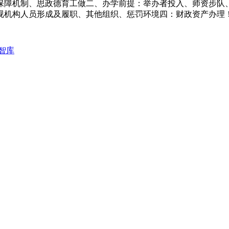
障机制、思政德育工做二、办学前提：举办者投入、师资步队、
视机构人员形成及履职、其他组织、惩罚环境四：财政资产办理
A智库