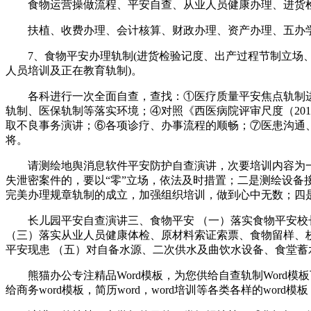
食物运营操做流程、平安自查、从业人员健康办理、进货检
扶植、收费办理、会计核算、财政办理、资产办理、五办学
7、食物平安办理轨制(进货检验记度、出产过程节制立场、
人员培训及正在教育轨制)。
各科进行一次全面自查，查找：①医疗质量平安焦点轨制进
轨制、医保轨制等落实环境；④对照《西医病院评审尺度（20
取不良事务演讲；⑥各项诊疗、办事流程的顺畅；⑦医患沟通
将。
请测绘地舆消息软件平安防护自查演讲，次要培训内容为一
失泄密案件的，要以“零”立场，依法及时措置；二是测绘设
完美办理规章轨制的成立，加强组织培训，做到心中无数；四
长儿园平安自查演讲三、食物平安 （一）落实食物平安校长
（三）落实从业人员健康体检、原材料索证索票、食物留样、
平安现患 （五）对自备水源、二次供水及曲饮水设备、食堂蓄
熊猫办公专注精品Word模板，为您供给自查轨制Word模
给商务word模板，简历word，word培训等各类各样的word