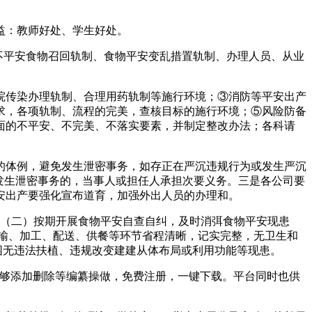
益：教师好处、学生好处。
不平安食物召回轨制、食物平安变乱措置轨制、办理人员、从业
传染办理轨制、合理用药轨制等施行环境；③消防等平安出产
要求，各项轨制、流程的完美，查核目标的施行环境；⑤风险防备
面的不平安、不完美、不落实要素，并制定整改办法；各科请
体例，避免发生泄密事务，如存正在严沉违规行为或发生严沉
发生泄密事务的，当事人或担任人承担次要义务。三是各公司要
安出产要强化宣布道育，加强外出人员的办理和。
（二）按期开展食物平安自查自纠，及时消弭食物平安现患
输、加工、配送、供餐等环节省程清晰，记实完整，无卫生和
园无违法扶植、违规改变建建从体布局或利用功能等现患。
也能够添加删除等编纂操做，免费注册，一键下载。平台同时也供