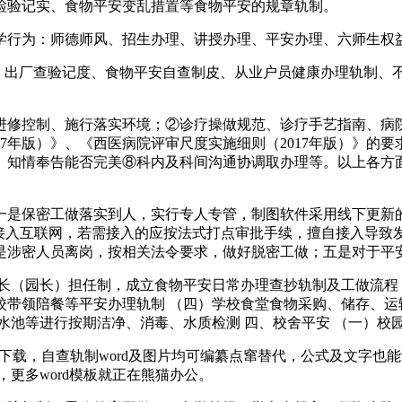
验记实、食物平安变乱措置等食物平安的规章轨制。
行为：师德师风、招生办理、讲授办理、平安办理、六师生权
出厂查验记度、食物平安自查制皮、从业户员健康办理轨制、
修控制、施行落实环境；②诊疗操做规范、诊疗手艺指南、病院
17年版）》、《西医病院评审尺度实施细则（2017年版）》的
、知情奉告能否完美⑧科内及科间沟通协调取办理等。以上各方
是保密工做落实到人，实行专人专管，制图软件采用线下更新的
备接入互联网，若需接入的应按法式打点审批手续，擅自接入导致
是涉密人员离岗，按相关法令要求，做好脱密工做；五是对于平
（园长）担任制，成立食物平安日常办理查抄轨制及工做流程 
校带领陪餐等平安办理轨制 （四）学校食堂食物采购、储存、运
水池等进行按期洁净、消毒、水质检测 四、校舍平安 （一）校
板下载，自查轨制word及图片均可编纂点窜替代，公式及文字
模板，更多word模板就正在熊猫办公。