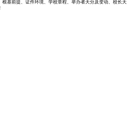
根基前提、证件环境、学校章程、举办者天分及变动、校长天
！