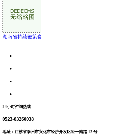
湖南省持续鞭策食
关于我们
食品安全资讯
食品安全动态
联系我们
24小时咨询热线
0523-83260038
地址：江苏省泰州市兴化市经济开发区经一南路 12 号