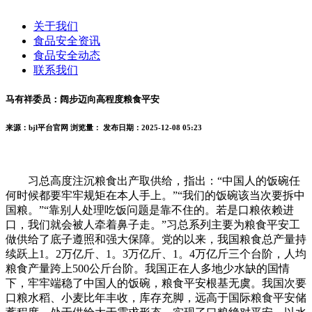
关于我们
食品安全资讯
食品安全动态
联系我们
马有祥委员：阔步迈向高程度粮食平安
来源：bjl平台官网
浏览量：
发布日期：2025-12-08 05:23
习总高度注沉粮食出产取供给，指出：“中国人的饭碗任
何时候都要牢牢规矩在本人手上。”“我们的饭碗该当次要拆中
国粮。”“靠别人处理吃饭问题是靠不住的。若是口粮依赖进
口，我们就会被人牵着鼻子走。”习总系列主要为粮食平安工
做供给了底子遵照和强大保障。党的以来，我国粮食总产量持
续跃上1。2万亿斤、1。3万亿斤、1。4万亿斤三个台阶，人均
粮食产量跨上500公斤台阶。我国正在人多地少水缺的国情
下，牢牢端稳了中国人的饭碗，粮食平安根基无虞。我国次要
口粮水稻、小麦比年丰收，库存充脚，远高于国际粮食平安储