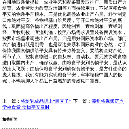
在耕地取质量提拔、农业手艺和配备研发取推广、新质出产力
培育、农业劳动力教育取培训等方面持续用力，不竭厚积食物
平安的物质手艺根本。三是优化调整农业出产布局。科学制定
口粮绝对平安、谷物根基自给尺度，守开口粮绝对平安的底
线，巩固提高谷物出产程度。因地制宜，宜粮则粮、宜经则
经、宜牧则牧、宜渔则渔，按照市场需求设置装备摆设资本，
按照市场需求调整出产布局。四是用好国际资本取市场。部门
农产物进口既是刚需，也是双边关系和国际商业的必然，对于
保障我国食物供给平安具有特殊弥补意义。要结构全财产链、
环节节点，控制食物进口的自从权、自动权。要无效协调食物
进口取国内出产，确保双赢、由粮食平安到食物平安，是认识
的庞大飞跃；由确保粮食平安到确保食物平安，是方针使命的
庞大提拔。我们有能力实现粮食平安，牢牢端稳中国人的饭
碗，不竭满脚人平易近日益增加的夸姣糊口需要。
上一篇：
将给乳成品拆上“黑匣子”
下一篇：
漳州将视频沉点
学校食堂 食物平安及时
相关新闻