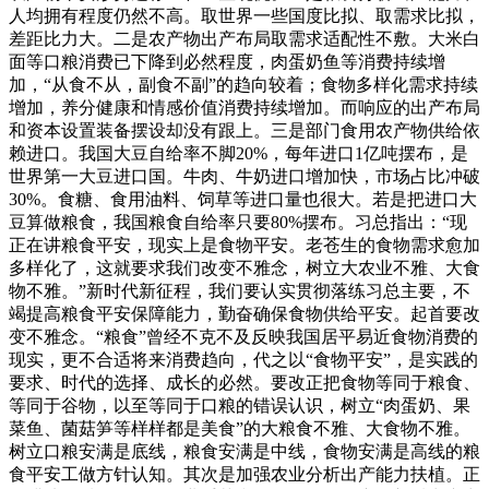
人均拥有程度仍然不高。取世界一些国度比拟、取需求比拟，
差距比力大。二是农产物出产布局取需求适配性不敷。大米白
面等口粮消费已下降到必然程度，肉蛋奶鱼等消费持续增
加，“从食不从，副食不副”的趋向较着；食物多样化需求持续
增加，养分健康和情感价值消费持续增加。而响应的出产布局
和资本设置装备摆设却没有跟上。三是部门食用农产物供给依
赖进口。我国大豆自给率不脚20%，每年进口1亿吨摆布，是
世界第一大豆进口国。牛肉、牛奶进口增加快，市场占比冲破
30%。食糖、食用油料、饲草等进口量也很大。若是把进口大
豆算做粮食，我国粮食自给率只要80%摆布。习总指出：“现
正在讲粮食平安，现实上是食物平安。老苍生的食物需求愈加
多样化了，这就要求我们改变不雅念，树立大农业不雅、大食
物不雅。”新时代新征程，我们要认实贯彻落练习总主要，不
竭提高粮食平安保障能力，勤奋确保食物供给平安。起首要改
变不雅念。“粮食”曾经不克不及反映我国居平易近食物消费的
现实，更不合适将来消费趋向，代之以“食物平安”，是实践的
要求、时代的选择、成长的必然。要改正把食物等同于粮食、
等同于谷物，以至等同于口粮的错误认识，树立“肉蛋奶、果
菜鱼、菌菇笋等样样都是美食”的大粮食不雅、大食物不雅。
树立口粮安满是底线，粮食安满是中线，食物安满是高线的粮
食平安工做方针认知。其次是加强农业分析出产能力扶植。正