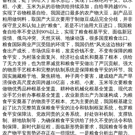
蓄程度，处于供给大于需求形态，实现了口粮绝对平安。以水
稻、小麦、玉米为从的谷物供给持续添加，自给率跨越95%，
实现了谷物根基自给。我国进口最多的农产物大豆，副产品豆
粕用做饲料，取国产大豆次要用于制做豆成品完全分歧，并非
保守意义和认知上的“粮食”。若是不计油用大豆进口，我国粮
食自给率不变达到90%以上，实现了粮食根基平安。面临新冠
疫情、俄乌冲突、天然灾祸、地缘动荡，很多国度粮食出口、
粮食国际商业严沉受阻的环境下，我国仍然“风光这边独好”粮
食出产成长，市场供应丰裕，发卖价钱不变。不变有保障的粮
食平安，为村落全面复兴、经济社会成长和奠基了根本，供给
了无力支持，也为世界减贫和粮食平安做出了严沉贡献。强大
的物质手艺根本和完整的轨制系统是保障粮食平安的环节。我
国实施藏粮于地、聚焦耕地、种子两个要害，建成稳产高产旱
涝保收高尺度农田跨越10亿亩，水稻、小麦、玉米等次要粮食
做物优秀品种根基全笼盖、耕种收机械化根基全笼盖、现代农
业手艺分析办事根基全笼盖，农业新质出产力加速构成，为粮
食平安奠基了的物质手艺根本。尤为主要的是，我国根基建立
起了比力完整简直保粮食平安的法令和轨制框架系统，包罗粮
食平安保障法、党政同责的义务系统、好处弥补机制、支撑轨
制、耕地轨制等，为确保粮食平安供给了持久不变的法令和轨
制保障。新时代新征程，面临新形势新要求，我国粮食等食用
农产物平安形势还存正在一些现忧。一是粮食分析出产能力、