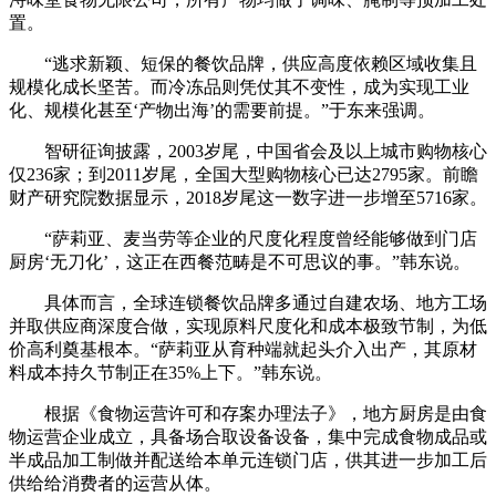
置。
“逃求新颖、短保的餐饮品牌，供应高度依赖区域收集且
规模化成长坚苦。而冷冻品则凭仗其不变性，成为实现工业
化、规模化甚至‘产物出海’的需要前提。”于东来强调。
智研征询披露，2003岁尾，中国省会及以上城市购物核心
仅236家；到2011岁尾，全国大型购物核心已达2795家。前瞻
财产研究院数据显示，2018岁尾这一数字进一步增至5716家。
“萨莉亚、麦当劳等企业的尺度化程度曾经能够做到门店
厨房‘无刀化’，这正在西餐范畴是不可思议的事。”韩东说。
具体而言，全球连锁餐饮品牌多通过自建农场、地方工场
并取供应商深度合做，实现原料尺度化和成本极致节制，为低
价高利奠基根本。“萨莉亚从育种端就起头介入出产，其原材
料成本持久节制正在35%上下。”韩东说。
根据《食物运营许可和存案办理法子》，地方厨房是由食
物运营企业成立，具备场合取设备设备，集中完成食物成品或
半成品加工制做并配送给本单元连锁门店，供其进一步加工后
供给给消费者的运营从体。