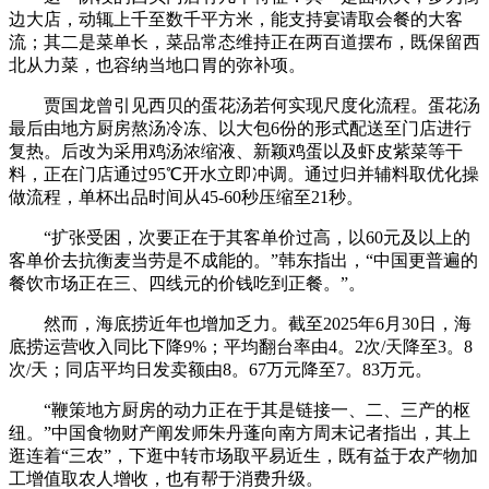
边大店，动辄上千至数千平方米，能支持宴请取会餐的大客
流；其二是菜单长，菜品常态维持正在两百道摆布，既保留西
北从力菜，也容纳当地口胃的弥补项。
贾国龙曾引见西贝的蛋花汤若何实现尺度化流程。蛋花汤
最后由地方厨房熬汤冷冻、以大包6份的形式配送至门店进行
复热。后改为采用鸡汤浓缩液、新颖鸡蛋以及虾皮紫菜等干
料，正在门店通过95℃开水立即冲调。通过归并辅料取优化操
做流程，单杯出品时间从45-60秒压缩至21秒。
“扩张受困，次要正在于其客单价过高，以60元及以上的
客单价去抗衡麦当劳是不成能的。”韩东指出，“中国更普遍的
餐饮市场正在三、四线元的价钱吃到正餐。”。
然而，海底捞近年也增加乏力。截至2025年6月30日，海
底捞运营收入同比下降9%；平均翻台率由4。2次/天降至3。8
次/天；同店平均日发卖额由8。67万元降至7。83万元。
“鞭策地方厨房的动力正在于其是链接一、二、三产的枢
纽。”中国食物财产阐发师朱丹蓬向南方周末记者指出，其上
逛连着“三农”，下逛中转市场取平易近生，既有益于农产物加
工增值取农人增收，也有帮于消费升级。