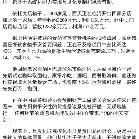
址，都基于系统化能力实现尺度化复制和风险节制。
依托大店模子，2000岁尾，西贝正在临河开出四家分店，
加上的一家店，年营收约3269万元，利润161万元。此中，门
店贡献凸起，营收1282余万元，利润151余万元。
据上述演讲披露的食药监等监管机构的抽检成果，农药残
留是餐饮食物平安首要问题，正在不及格项目中占比高达
43%，其次占比力高的是微生物污染取超范畴添加剂，别离为
14。7%和13。1%。
他回到老家自治区巴彦淖尔市临河区，从姑且摊位干起，
先后试过咖啡取面包、家常小吃、酒吧、西餐取海鲜。他还做
过暖锅取大体量餐饮广场，也曾南下深圳运营海鲜酒楼，最终
丧失百万，撤回。
正在中国蔬菜畅通协会预制财产工做委员会副从任朱正德
看来，地方厨房平安性的前提是该系统被严酷、无误地施
行，“任何环节的疏忽和办理失效同样会带来严沉的平安变
乱”。
现实上，尺度化取规模化不只是贾国龙的野心，更是中国
餐饮人的集体愿景。他们从街边千平大店起步，开进精缩的购