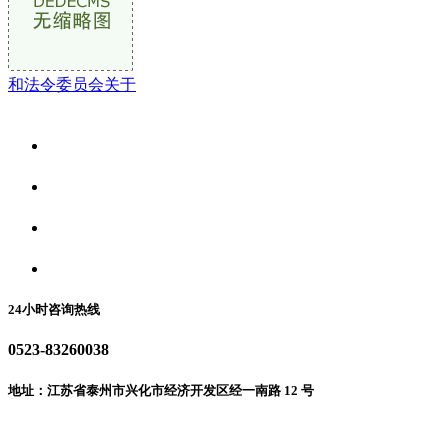
和法令委员会关于
关于我们
食品安全资讯
食品安全动态
联系我们
24小时咨询热线
0523-83260038
地址：江苏省泰州市兴化市经济开发区经一南路 12 号