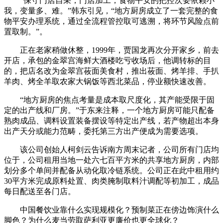
“保守门店自采，门店加工，食物平安的把控次要依赖小
我，变量多、难。”韩东引见，“地方厨房成立了一套完整的食
物平安办理系统，通过全流程管控取可逃溯，将环节风险点前
置取制。”。
正在老家稍做休整，1999年，贾国龙再次分开家乡，前去
开店，承包的金翠宫海鲜大酒楼吃亏收场后，他调转标的目
的，把店名改为金翠宫莜面美食村，推出莜面、烤羊排、手扒
羊肉、烤全羊取农家大锅饭等西北菜品，停业额快速改善。
“地方厨房的焦点考量是成本取尺度化，其产能受限于固
定的出产线和厂房。”于东来注释，一个地方厨房可能只配备
熟肉成品、调料设置装备摆设等特定出产线，若产物超出本身
出产天分或能力范畴，委托第三方出产便成为需要选项。
该公司创始人柯剑云告诉南方周末记者，公司所有门店均
位于，公司租用当地一处六七百平方米的共享地方厨房，内部
划分多个单间并配备从动化取冷链系统。公司正在此中租用约
30平方米完成原料处置、肉类腌制取料汁调配等初加工，成品
每日配送至各门店。
中国餐饮业靠什么实现规模化？预制菜正在傍边饰演什么
脚色？为什么麦当劳取萨利亚更廉价也更全球化？