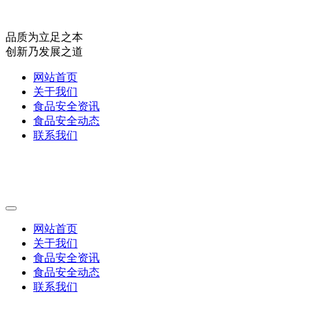
品质为立足之本
创新乃发展之道
网站首页
关于我们
食品安全资讯
食品安全动态
联系我们
网站首页
关于我们
食品安全资讯
食品安全动态
联系我们