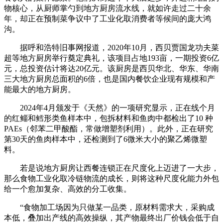
物核心，从厨师掌勺到地方厨房流水线，就如许走过二十余
年，却正在预制菜争议中了工业化取消费者等候间的庞大鸿
沟。
据呼和浩特旧事网报道，2020年10月，西贝贾国龙功夫菜
超等地方厨房举行奠定典礼，该项目占地193亩，一期投资6亿
元，总投资估计将达20亿元。该厨房是西贝华北、华东、华南
三大地方厨房总面积的6倍，也是国内餐饮企业现有规模和产
能最大的地方厨房。
2024年4月颁发于《天然》的一项研究显示，正在线个月
的红鲻和鳕形类鱼样本中，包拆材料和鱼肉中都检出了10 种
PAEs（邻苯二甲酸酯，常做增塑剂利用）。此外，正在研究
第30天的鱼肉样本中，还检测到了6微米大小的聚乙烯微塑
料。
若是说地方厨房让西餐连锁正在尺度化上迈进了一大步，
那么食物工业化取冷链物流的成长，则将这种尺度化能力外包
给一个愈加复杂、高效的分工收集。
“食物加工场因为只做某一品类，原材料需求大，采购成
本低，叠加出产线的高效操纵，其产物最终出厂价钱会低于自