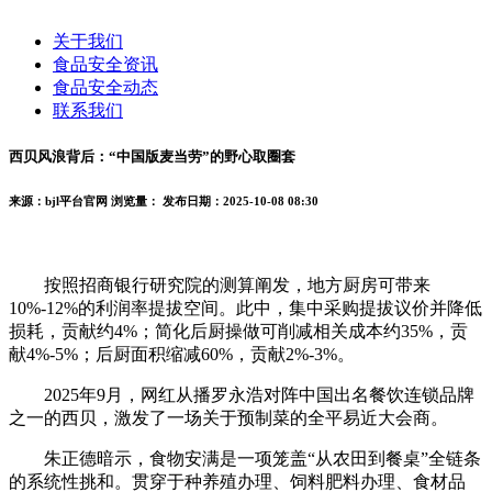
关于我们
食品安全资讯
食品安全动态
联系我们
西贝风浪背后：“中国版麦当劳”的野心取圈套
来源：bjl平台官网
浏览量：
发布日期：2025-10-08 08:30
按照招商银行研究院的测算阐发，地方厨房可带来
10%-12%的利润率提拔空间。此中，集中采购提拔议价并降低
损耗，贡献约4%；简化后厨操做可削减相关成本约35%，贡
献4%-5%；后厨面积缩减60%，贡献2%-3%。
2025年9月，网红从播罗永浩对阵中国出名餐饮连锁品牌
之一的西贝，激发了一场关于预制菜的全平易近大会商。
朱正德暗示，食物安满是一项笼盖“从农田到餐桌”全链条
的系统性挑和。贯穿于种养殖办理、饲料肥料办理、食材品