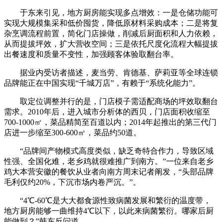
于东来引见，地方厨房能实现多点增效：一是仓储功能可
实现大规模集采和低价囤货，降低原材料采购成本；二是将复
杂烹调流程前置，简化门店操做，削减后厨面积和人力依赖，
从而提拔坪效，扩大营收空间；三是依托尺度化流程大幅提拔
出餐速度和质量不变性，加强顾客体验取翻台率。
据业内受访者描述，麦当劳、肯德基、萨莉亚等全球连锁
品牌能正在中国实现“千城万店”，有赖于“系统化能力”。
取定位调整并行的是，门店模子需适配商场的坪效取翻台
需求。2010年后，进入城市分析体的西贝，门店面积收缩至
700-1000㎡，菜品精简至百道以内；2014年起推出的第三代门
店进一步缩至300-600㎡，菜品约50道。
“品牌间产物模式高度类似，缺乏奇特合作力，导致区域
性强、全国化难，老乡鸡就很难推广到南方。”一位来自老乡
鸡大本营安徽的餐饮从业者向南方周末记者阐发，“头部品牌
毛利仅约20%，下沉市场内卷严沉。”。
“4℃-60℃是大大都食源性致病菌发展和繁衍的温度带，
地方厨房能够一曲维持4℃以下，以此来病菌繁衍。哪家后厨
能做到？”韩东反问道。