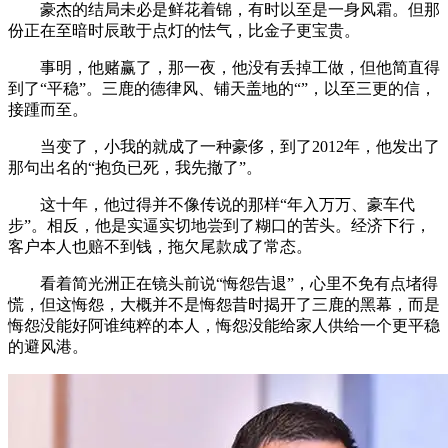
豪杰的结局未必是鲜花着锦，有时以至是一身风霜。但那
份正在至暗时辰敢于点灯的怯气，比金子更宝贵。
事明，他赌赢了，那一夜，他没有丢掉工做，但他简直得
到了“平稳”。三鹿的德律风、铺天盖地的“”，以至三更的信，
接踵而至。
当变了，小我的就成了一种豪侈，到了2012年，他发出了
那句出名的“抱负已死，我先撤了”。
这十年，他过得并不像传说的那样“年入万万、豪车代
步”。相反，他是实逼实切地尝到了糊口的苦头。经济下行，
客户本人也赔不到钱，拖欠尾款成了常态。
看着简光洲正在镜头前说“悔怨告退”，心里不免有点堵得
慌，但这悔怨，大概并不是悔怨昔时揭开了三鹿的黑幕，而是
悔怨没能好阿谁纯粹的本人，悔怨没能给家人供给一个更平稳
的避风港。