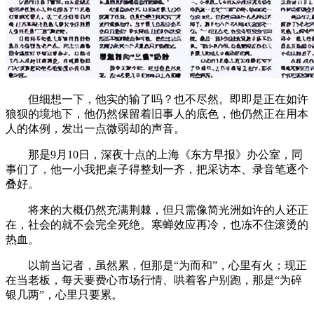
但细想一下，他实的输了吗？也不尽然。即即是正在如许
狼狈的境地下，他仍然保留着旧事人的底色，他仍然正在用本
人的体例，发出一点微弱却的声音。
那是9月10日，深夜十点的上海《东方早报》办公室，同
事们了，他一小我把桌子得整划一齐，把采访本、录音笔逐个
叠好。
将来的大概仍然充满荆棘，但只需像简光洲如许的人还正
在，社会的就不会完全死绝。寒蝉效应再冷，也冻不住滚烫的
热血。
以前当记者，虽然累，但那是“为而和”，心里有火；现正
在当老板，每天要费心市场行情、哄着客户别跑，那是“为碎
银几两”，心里只要累。