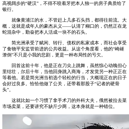
高视阔步的“硬汉”，不得不咬着牙把本人独一的房子典质给了
银行。
就像黄浦江的水，不管赶上几多石头挡，都得往前流。大
概，这就是成年人的豪杰从义——认清了糊口的，仍然正在龙
蛇混杂中，勤奋把本人活成一块不的石头。
简光洲承受了赋闲、转行、债权的私家成本，而社会享受
了食物平安监管前进的公共收益。从这个角度看，他的“崎岖
潦倒”不只是小我的悲剧，更是一种布局性的亏欠。
回首这前十年，他是正在刀尖上跳舞，虽然惊心动魄但心
里结壮，尔后十年，当他回身跳入商海，才发觉另一种正正在
等着他。若是简光洲当初选个轻松的行当，大概现正在的日子
会好过良多。恰恰他做了公关，还带着那股子“记者的硬骨
头”。
这就比如一个习惯了拿手术刀的外科大夫，俄然被拉去菜
市场卖菜，还要讲究不缺斤少两，这本身就是一种错位。