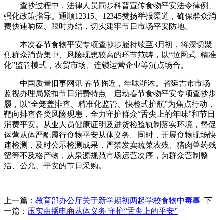
查抄过程中，法律人员同步科普宣传食物平安法令律例、
强化政策指导。通顺12315、12345赞扬举报渠道，确保群众消
费快速响应、限时办结，切实建牢节日市场平安防地。
本次春节食物平安专项查抄步履持续至3月初，将深切聚
焦群众消费集中、风险现患较高的环节范畴，以“拉网式+精准
化”监管模式，农贸市场、连锁运营企业等沉点场合。
中国质量旧事网讯 春节临近，年味渐浓。省延吉市市场
监视办理局紧扣节日消费特点，启动春节食物平安专项查抄步
履，以“全笼盖排查、精准化监管、快检式护航”为焦点行动，
靶向排查各类风险现患，全力守护群众“舌尖上的年味”和节日
消费平安。从业人员健康证明及进货检验轨制落实环境，督促
运营从体严酷履行食物平安从体义务。同时，开展食物现场快
速检测，及时公示检测成果，严禁发卖蔬菜农残、猪肉兽药残
留等不及格产物，从泉源规范市场运营次序，为群众营制整
洁、公允、平安的节日采购。
上一篇：
教育部办公厅关于新学期初两起学校食物中毒事
下
一篇：
压实曲播电商从体义务 守护“舌尖上的平安”