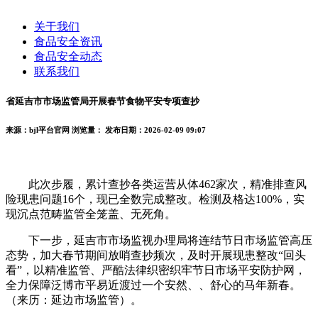
关于我们
食品安全资讯
食品安全动态
联系我们
省延吉市市场监管局开展春节食物平安专项查抄
来源：bjl平台官网
浏览量：
发布日期：2026-02-09 09:07
此次步履，累计查抄各类运营从体462家次，精准排查风
险现患问题16个，现已全数完成整改。检测及格达100%，实
现沉点范畴监管全笼盖、无死角。
下一步，延吉市市场监视办理局将连结节日市场监管高压
态势，加大春节期间放哨查抄频次，及时开展现患整改“回头
看”，以精准监管、严酷法律织密织牢节日市场平安防护网，
全力保障泛博市平易近渡过一个安然、、舒心的马年新春。
（来历：延边市场监管）。