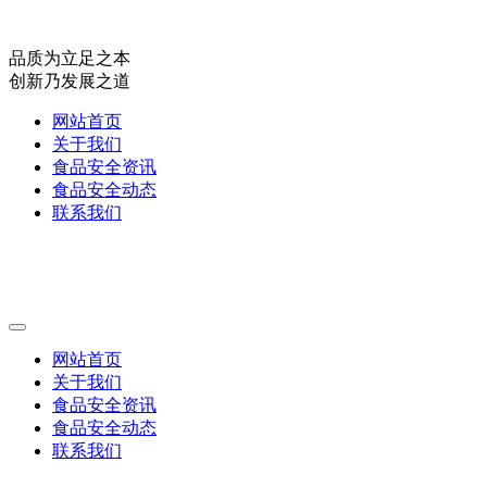
品质为立足之本
创新乃发展之道
网站首页
关于我们
食品安全资讯
食品安全动态
联系我们
网站首页
关于我们
食品安全资讯
食品安全动态
联系我们