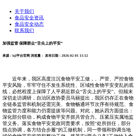
关于我们
食品安全资讯
食品安全动态
联系我们
加强监管 保障群众“舌尖上的平安”
来源：bjl平台官网
浏览量：
发布日期：2026-02-01 11:52
近年来，我区高度注沉食物平安工做，、严管、严控食物
平安风险，牢牢守住不发生系统性、区域性食物平安变乱的底
线，必然程度上保障了人平易近群众“舌尖上的平安”。但颠末
深切走访调研，自治区政协委员马丽提出，我区仍存正在食物
全链条监管和机制还需完美、食物畅通环节次序有待规范、食
物监管力度和能力仍需提拔等问题。对此，她从四方面提出：
深化部分联动，构成食物平安齐抓共管合力。压紧压实属地监
管义务。落实食物平安党政同责要求，按照“处所担任，部分
指点协调，各方结合步履”的工做机制，同一带领和协调当地