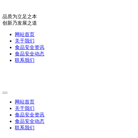
品质为立足之本
创新乃发展之道
网站首页
关于我们
食品安全资讯
食品安全动态
联系我们
网站首页
关于我们
食品安全资讯
食品安全动态
联系我们