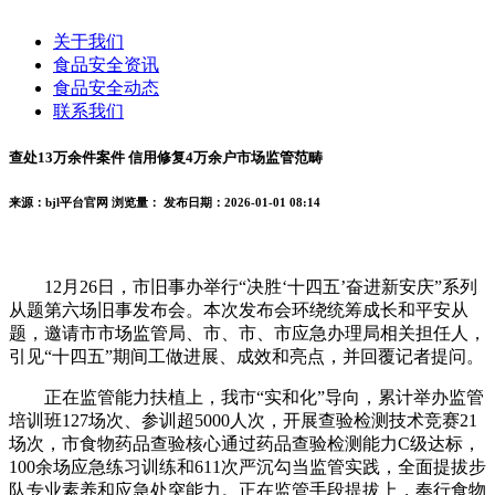
关于我们
食品安全资讯
食品安全动态
联系我们
查处13万余件案件 信用修复4万余户市场监管范畴
来源：bjl平台官网
浏览量：
发布日期：2026-01-01 08:14
12月26日，市旧事办举行“决胜‘十四五’奋进新安庆”系列
从题第六场旧事发布会。本次发布会环绕统筹成长和平安从
题，邀请市市场监管局、市、市、市应急办理局相关担任人，
引见“十四五”期间工做进展、成效和亮点，并回覆记者提问。
正在监管能力扶植上，我市“实和化”导向，累计举办监管
培训班127场次、参训超5000人次，开展查验检测技术竞赛21
场次，市食物药品查验核心通过药品查验检测能力C级达标，
100余场应急练习训练和611次严沉勾当监管实践，全面提拔步
队专业素养和应急处突能力。正在监管手段提拔上，奉行食物