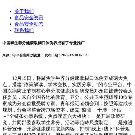
关于我们
食品安全资讯
食品安全动态
联系我们
中国粹生养分健康取糊口体例养成有了专业推广
来源：bjl平台官网
浏览量：
发布日期：2025-12-18 07:38
12月15日，将聚焦学生养分健康取糊口体例养成两大焦
点，搭建“政策解读、学术交换、实践分享、”的专业平台。中
国疾病防止节制核心养分取健康所副研究员郑永红被选分会从
任委员，来自全国各地的教育、养分、公共卫生范畴等10位专
家成为分会首批受聘专家。青年报记者领会到，按照筹建成长
规划，分会将整合跨范畴资本，建立“监测 －干涉－评估
－”全链条办事系统，焦点涵盖六大板块：一是开展政策研
究，共同部委参取学生养分、活动等范畴尺度制定；二是推进
科普宣传，开辟健康课程取新内容，打制“线上+线下”科普矩