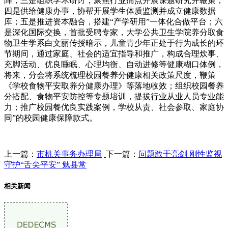
阵；三是组织学术研讨，聚焦行业痛点开展课题研究并鞭策；
四是供给健康办事，协帮开展学生体质监测并成立健康数据
库；五是推进资本融合，搭建“产学研用”一体化合做平台；六
是深化国际交换，首批受聘专家，大学公共卫生学院养分取食
物卫生学系白文丽传授暗示，儿童青少年正处于行为成长的环
节期间，通过家庭、社会的适宜指导和推广，构成合理炊事、
充脚活动、优良睡眠、心理均衡、自动进修等健康糊口体例，
将来，分会将系统梳理校园餐养分健康相关政策尺度，鞭策
《学校食物平安取养分健康办理》等落地收效；组织校园餐养
分搭配、食物平安防控等专题培训，提拔行业从业人员专业能
力；推广校园餐优良实践案例，学校从责、社会参取、家庭协
同”的校园健康保障款式。
上一篇：
市机关事务办理局
下一篇：
问题敢于亮剑 刚性监视
守护“舌尖平安” 勉县常
相关新闻