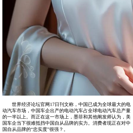
世界经济论坛官网17日刊文称，中国已成为全球最大的电
动汽车市场，中国车企出产的电动汽车占全球电动汽车总产量
的一半以上。而正在这一市场上，墨菲和其他阐发师认为，美
国车企当下很难抵挡中国自从品牌的实力。消费者现正在对中
国自从品牌的“忠实度”很强？。