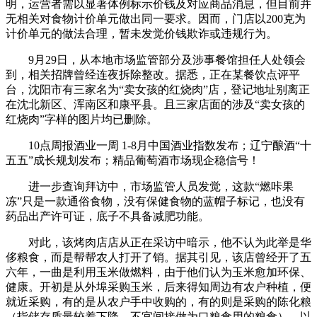
明，运营者需以显著体例标示价钱及对应商品消息，但目前并
无相关对食物计价单元做出同一要求。因而，门店以200克为
计价单元的做法合理，暂未发觉价钱欺诈或违规行为。
9月29日，从本地市场监管部分及涉事餐馆担任人处领会
到，相关招牌曾经连夜拆除整改。据悉，正在某餐饮点评平
台，沈阳市有三家名为“卖女孩的红烧肉”店，登记地址别离正
在沈北新区、浑南区和康平县。且三家店面的涉及“卖女孩的
红烧肉”字样的图片均已删除。
10点周报酒业一周 1-8月中国酒业指数发布；辽宁酿酒“十
五五”成长规划发布；精品葡萄酒市场现企稳信号！
进一步查询拜访中，市场监管人员发觉，这款“燃咔果
冻”只是一款通俗食物，没有保健食物的蓝帽子标记，也没有
药品出产许可证，底子不具备减肥功能。
对此，该烤肉店店从正在采访中暗示，他不认为此举是华
侈粮食，而是帮帮农人打开了销。据其引见，该店曾经开了五
六年，一曲是利用玉米做燃料，由于他们认为玉米愈加环保、
健康。开初是从外埠采购玉米，后来得知周边有农户种植，便
就近采购，有的是从农户手中收购的，有的则是采购的陈化粮
（指储存质量较着下降、不宜间接做为口粮食用的粮食），以