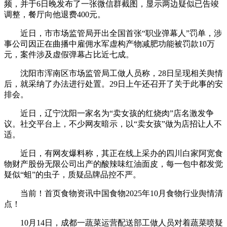
频，并于6日晚发布了一张微信群截图，显示两边疑似已告竣
调整，餐厅向他退费400元。
近日，市市场监管局开出全国首张“职业弹幕人”罚单，涉
事公司因正在曲播中雇佣水军虚构产物减肥功能被罚款10万
元，案件涉及虚假弹幕占比近七成。
沈阳市浑南区市场监管局工做人员称，28日呈现相关舆情
后，就采纳了办法进行处置。29日上午还召开了关于此事的安
排会。
近日，辽宁沈阳一家名为“卖女孩的红烧肉”店名激发争
议。社交平台上，不少网友暗示，以“卖女孩”做为店招让人不
适。
近日，有网友爆料称，其正在线上采办的四川白家阿宽食
物财产股份无限公司出产的酸辣味红油面皮，每一包中都发觉
疑似“蛆”的虫子，质疑品牌品控不严。
当前！首页食物资讯中国食物2025年10月食物行业舆情清
点！
10月14日，成都一蔬菜运营配送部工做人员对着蔬菜喷疑