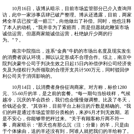
10月16日，该博从暗示，目前市场监管部分已介入查询拜
访，此中一家涉事店肆已破产整理。博从还透露，目前，两家
烤全羊店已按“退一赔三”，向他做出了补偿。同时，他也注释
了本人的动机，“我并非为了索赔而，而是但愿就此鞭策市场
诚信运营。但愿商家能诚信运营，杜绝缺斤少两的行
为。”？。
南京中院指出，连系“金典”牛奶的市场出名度及现实发生
的消费者误认环境，脚以认定形成不合理合作。综上，南京中
院判决蒙牛公司于判决生效之日起15日内补偿伊利公司经济丧
失及为侵权行为所领取的合理开支共计500万元，同时驳回伊
利公司关于消弭影响的。
10月14日，以消费者身份征询商家。对方称，标价1280
元、55-60斤的羊，是之前的套餐。“每一期勾当纷歧样，气候
越冷，沉庆的羊会跌价，我们也会慢慢做调整。比及了冬天，
价钱还会变。”其弥补，目前平台上标注的斤数是精确的。“我
们的秤是通过市场监管部分质检的，来岁6月才到无效期。若
是不安心，你能够带把秤过来。”关于有顾客称斤两不符一
事，商家暗示：“那天也有那么沉（注：分量）的羊，只是由
于个体缘由，送的羊还没有到，阿谁人就把我们的羊给称了。