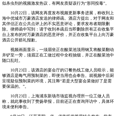
似杀虫剂的视频激发热议，有网友质疑该行为“形同投毒”。
10月22日，该网友再度发布视频更新事务进展，称收到上
海中优城市万豪酒店发送的律师函。酒店方提出，对于网友和
其伴侣正在公共点评上的不实恶意评论，要求发布者期限删
除。律师函中写到：请于收到本函后当即删除所有正在收集平
台上发布的对万豪酒店的恶意评价，并正在收集平台上向万豪
酒店公开赔礼报歉。
视频画面显示，一须眉坐正在酸菜池顶用钢叉将酸菜翻动
并铲至一旁，须眉正在工做过程中全程抽烟，并正在酸菜池中
随口乱吐。
10月23日，该酒店的宴会厅的订餐热线工做人员暗示，能
够酒店是晦气用预制菜的，即便当用也会奉告。就视频中后厨
呈现疑似预制菜的环境，其注释“若是大型宴会菜做好了是需
要保温的。”。
10月23日，上海浦东新场市场监视办理所一位工做人员
称，就此事收到了赞扬举报，目前还正在查询拜访中，具体环
境未便利奉告。