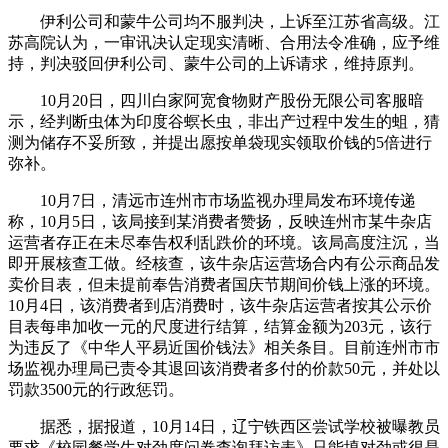
伊利公司和蒙牛公司均不服判决，上诉至江苏省高级。江
苏高院认为，一审讯决认定现实清晰、合用法令准确，应予维
持，判决驳回伊利公司、蒙牛公司的上诉请求，维持原判。
10月20日，四川白家阿宽食物财产股份无限公司客服暗
示，经判断虫体为印度谷螟长虫，非出产过程中发生的蛆，猜
测为储存不妥所致，并提出愿按单袋现实领取价钱的5倍进行
弥补。
10月7日，清远市连州市市场监视办理局发布环境传递
称，10月5日，该局接到某消费者赞扬，反映连州市某牛杂店
运营者存正在未尽奉告权利乱跌价的环境。该局高度注沉，当
即开展核查工做。经核查，该牛杂店运营场合内有公示商品发
卖价目表，但未提前奉告消费者国庆节期间价钱上涨的环境。
10月4日，该消费者到店消费时，该牛杂店运营者按其公示价
目表每串加收一元的尺度进行结算，结算金额为203元，该行
为违反了《中华人平易近国价钱法》相关条目。目前连州市市
场监视办理局已责令其退回该消费者多付的价款50元，并处以
罚款3500元的行政惩罚。
据悉，据报道，10月14日，辽宁铁西区尝试学校被曝教员
要求《校园餐学生对劲度问卷查询拜访表》只能填对劲或很是