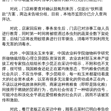
对此，门店称要查对确认脱氧剂来历，仅提出“饮料退
款”方案，两边未告竣分歧。目前，本地市监部分已介入查询
拜访。
对此，店家回应称，事务发生后，门店已对涉事工做人员
进行教育，同时第一时间将被喷洒过杀虫剂的蔬菜全数下架处
置，后续门店将改用蚊喷鼻进行日常驱虫，消毒环节则利用无
毒无害的消毒水。
此外，中国顶尖玉米专家、中国农业科学院做物科学研究
所做物栽培取心理立异团队资深首席、农业农村部玉米单产提
拔工程专家指点组组长李少昆正在采访中暗示，不附和也不支
撑，很可惜，我国粮食还处正在紧均衡形态，节约粮食仍然是
社会共识，不应当华侈。李少昆暗示，每一粒玉米都凝结着庞
大的社会资本成本，以至有很多无法量化的劳动成本正在内，
不该以这种低效体例利用。商家这种将粮食（即即是陈化粮）
间接用于燃烧的贸易行为，也向社会传送了一种错误的信号，
可能冲击和淡化全平易近爱惜粮食的社会共识，因而不该被宣
传和激励。
对此，餐厅老板正在采访中称，顾客点菜时已明白奉告价