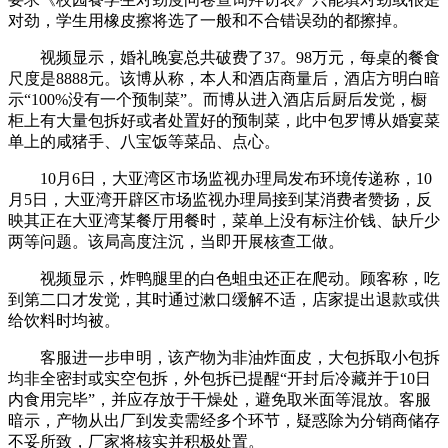
对劲，学生用橡皮擦将选了一般和不合错误劲的都擦掉。
视频显示，婚礼晚宴总共破费了37。98万元，每桌的餐食
尺度是8888元。该博从称，本人和酒店商量后，酒店方明白暗
示“100%没有一个预制菜”。而博从进入酒店后厨后发觉，橱
柜上有大量包拆好或者处置好的预制菜，此中包罗博从婚宴菜
单上的咸猪手、八宝饭等菜品、点心。
10月6日，大亚湾区市场监视办理局发布环境传递称，10
月5日，大亚湾开辟区市场监视办理局接到某消费者赞扬，反
映其正在大亚湾某餐厅用餐时，菜单上没有标注价钱、缺斤少
两等问题。该局高度注沉，当即开展核查工做。
视频显示，炸鸭腿里的白色蛆虫还正在爬动。顾客称，吃
到第二口才发觉，其时通过漱口缓解不适，店家提出退款或供
给饮料时均被。
客服进一步申明，该产物为非油炸面皮，大包拆取小包拆
均非全密封或实空包拆，外包拆已提醒“开封后冷藏并于10日
内食用完毕”，并应存放于干燥处，避免取米面等混放。客服
暗示，产物从出厂到发卖需经多个环节，疑惑除为分销商储存
不妥所致，厂家将核实并积极处置。