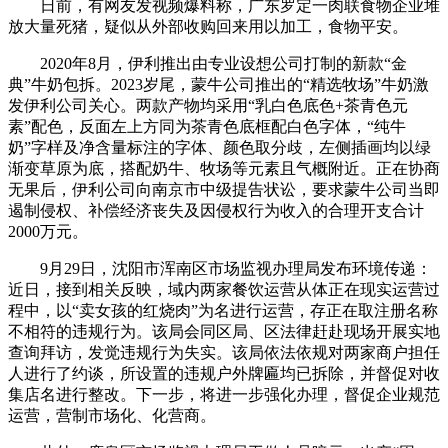
日前，有网友发视频爆料称，广东罗定一肉联食物企业堆
放大量死猪，疑似从外部收购回来用以加工，食物平安。
2020年8月，伊利推出由专业设想公司打制的新款“金
典”牛奶包拆。2023岁尾，蒙牛公司推出的“精选牧场”牛奶激
发伊利公司关心。两款产物均采用“乳白色底色+茶青色元
素”配色，反面左上方同为茶青色底框配白色字体，“纯牛
奶”字样及净含量标注的字体、颜色取分歧，左侧插画均以绿
渐变草原为底，搭配奶牛、牧场等元素且气概附近。正在协商
无果后，伊利公司向南京市中级提告状讼，要求蒙牛公司当即
遏制侵权、补偿经济丧失及因侵权行为收入的合理开支合计
2000万元。
9月29日，沈阳市浑南区市场监视办理局发布环境传递：
近日，接到相关反映，域内两家餐饮运营从体正在现实运营过
程中，以“卖女孩的红烧肉”为名进行运营，存正在取注册名称
不相符的违规行为。该局会同区局、区法律赶赴现场开展实地
查询拜访，发觉违规行为失实。该局依法依规对两家商户担任
人进行了约谈，所设置的违规户外牌匾均已拆除，并督促对收
集店名进行整改。下一步，将进一步强化办理，督促企业规范
运营，营制市场化、化营商。