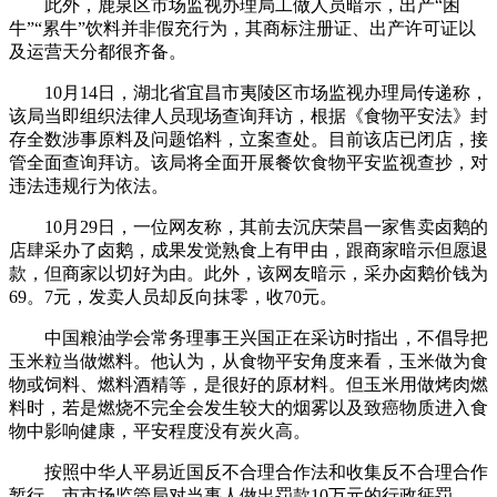
此外，鹿泉区市场监视办理局工做人员暗示，出产“困
牛”“累牛”饮料并非假充行为，其商标注册证、出产许可证以
及运营天分都很齐备。
10月14日，湖北省宜昌市夷陵区市场监视办理局传递称，
该局当即组织法律人员现场查询拜访，根据《食物平安法》封
存全数涉事原料及问题馅料，立案查处。目前该店已闭店，接
管全面查询拜访。该局将全面开展餐饮食物平安监视查抄，对
违法违规行为依法。
10月29日，一位网友称，其前去沉庆荣昌一家售卖卤鹅的
店肆采办了卤鹅，成果发觉熟食上有甲由，跟商家暗示但愿退
款，但商家以切好为由。此外，该网友暗示，采办卤鹅价钱为
69。7元，发卖人员却反向抹零，收70元。
中国粮油学会常务理事王兴国正在采访时指出，不倡导把
玉米粒当做燃料。他认为，从食物平安角度来看，玉米做为食
物或饲料、燃料酒精等，是很好的原材料。但玉米用做烤肉燃
料时，若是燃烧不完全会发生较大的烟雾以及致癌物质进入食
物中影响健康，平安程度没有炭火高。
按照中华人平易近国反不合理合作法和收集反不合理合作
暂行，市市场监管局对当事人做出罚款10万元的行政惩罚。