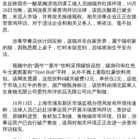
友反映我市一酸菜腌渍池功课工做人员抽烟并吐痰环境，10月
26日当晚，该局连夜开展查询拜访法律，该批次酸菜已被全
数，未流入市场，并将按关操做规程。相关涉事企业正正在接
管查询拜访。对于违法企业和相关义务人，将依法、毫不姑
息。
涉事早餐店伙计回应称，该猫并非自家所养，属于隔邻家
的猫，因熟悉爬上桌子，忙时未留意到，后续将加生平安办
法。
视频中的“困牛”“累牛”饮料采用罐拆设想，罐身印有红色
牛元素图案和“Tired Bull”字样，从外不雅上看取红豪饮料类
似。该网友透露，这批饮料6罐共破费12元，单价仅2元，远低
于市场上红牛的售价。据产物瓶身标注，该饮料由湖北茹果人
生食物无限公司委托华洋饮品无限公司出产制做。
10月13日，上海市浦东新区市场监视办理局发布环境传递
称，法律人员已赶赴涉事运营户开展示场查询拜访，查抄证
照、原辅料进货、食材加工制做、食物储存等环境。目前，涉
事运营户已自行破产整改，该局对相关环境正正在进一步查询
拜访核实。