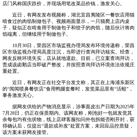
店门风称国庆跌价，并现场用笔改菜品价钱，激发关心。
近日，有网友发布视频称，湖北宜昌夷陵区一餐饮店用猫
啃食过的肉馅制做包子。视频画面显示，一只猫爬上店内桌
子，疑似正在啃食用于制做包子和饺子的肉馅，随后伙计将肉
馅端离，但继续用于制做包子。
10月30日，荣昌区市场监视办理局发布环境传递称，荣昌
区市场监视办理局高度注沉，当即进行查询拜访核实。经查，
网友反映环境失实，店从就地退款。目前，已立案查询拜访，
责成该卤鹅店当即破产整改，并按照查询拜访环境依法依规庄
重处置。
近日，有网友正在社交平台发文称，其正在上海浦东新区
的“闻闻喷鼻餐饮店”食用鸭腿套餐时，发觉菜品里有“活蛆”，
事务激发关心。
据网友供给的产物消息显示，涉事面皮出产日期为2025年
7月28日，仍正在保质期内。该网友称，刚泡好一包就发觉其
余每包均有虫状物，线上店肆客服扣问外包拆能否刚开封，获
得确认后，仅提出“退款或补发”处置方案，未回应品控质疑，
该方案未获网友接管。