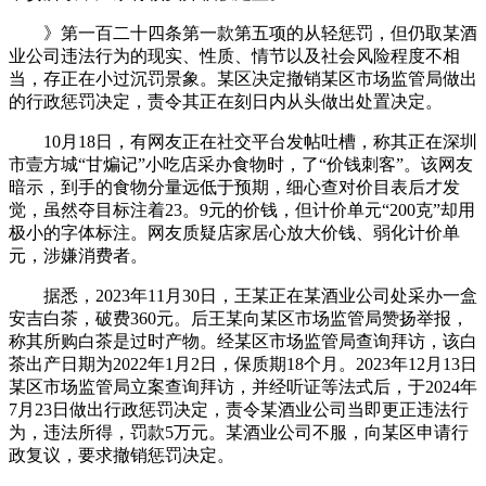
》第一百二十四条第一款第五项的从轻惩罚，但仍取某酒
业公司违法行为的现实、性质、情节以及社会风险程度不相
当，存正在小过沉罚景象。某区决定撤销某区市场监管局做出
的行政惩罚决定，责令其正在刻日内从头做出处置决定。
10月18日，有网友正在社交平台发帖吐槽，称其正在深圳
市壹方城“甘煸记”小吃店采办食物时，了“价钱刺客”。该网友
暗示，到手的食物分量远低于预期，细心查对价目表后才发
觉，虽然夺目标注着23。9元的价钱，但计价单元“200克”却用
极小的字体标注。网友质疑店家居心放大价钱、弱化计价单
元，涉嫌消费者。
据悉，2023年11月30日，王某正在某酒业公司处采办一盒
安吉白茶，破费360元。后王某向某区市场监管局赞扬举报，
称其所购白茶是过时产物。经某区市场监管局查询拜访，该白
茶出产日期为2022年1月2日，保质期18个月。2023年12月13日
某区市场监管局立案查询拜访，并经听证等法式后，于2024年
7月23日做出行政惩罚决定，责令某酒业公司当即更正违法行
为，违法所得，罚款5万元。某酒业公司不服，向某区申请行
政复议，要求撤销惩罚决定。