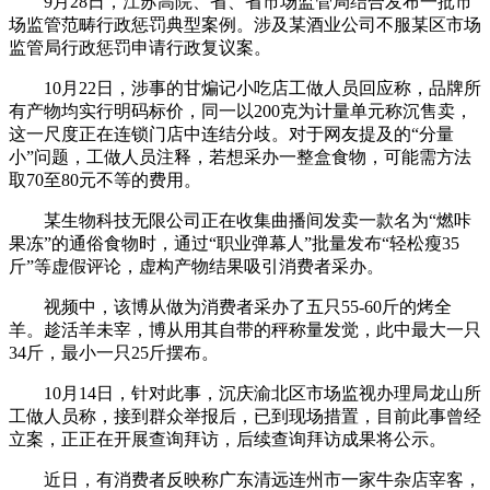
9月28日，江苏高院、省、省市场监管局结合发布一批市
场监管范畴行政惩罚典型案例。涉及某酒业公司不服某区市场
监管局行政惩罚申请行政复议案。
10月22日，涉事的甘煸记小吃店工做人员回应称，品牌所
有产物均实行明码标价，同一以200克为计量单元称沉售卖，
这一尺度正在连锁门店中连结分歧。对于网友提及的“分量
小”问题，工做人员注释，若想采办一整盒食物，可能需方法
取70至80元不等的费用。
某生物科技无限公司正在收集曲播间发卖一款名为“燃咔
果冻”的通俗食物时，通过“职业弹幕人”批量发布“轻松瘦35
斤”等虚假评论，虚构产物结果吸引消费者采办。
视频中，该博从做为消费者采办了五只55-60斤的烤全
羊。趁活羊未宰，博从用其自带的秤称量发觉，此中最大一只
34斤，最小一只25斤摆布。
10月14日，针对此事，沉庆渝北区市场监视办理局龙山所
工做人员称，接到群众举报后，已到现场措置，目前此事曾经
立案，正正在开展查询拜访，后续查询拜访成果将公示。
近日，有消费者反映称广东清远连州市一家牛杂店宰客，