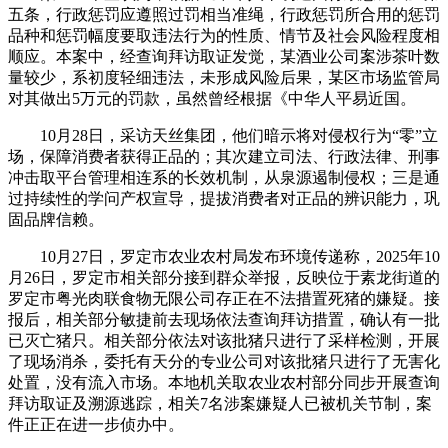
五条，行政惩罚应遵照过罚相当准绳，行政惩罚所合用的惩罚
品种和惩罚幅度要取违法行为的性质、情节及社会风险程度相
顺应。本案中，经查询拜访取证发觉，某酒业公司案涉茶叶数
量较少，系初度轻细违法，未形成风险后果，某区市场监管局
对其做出5万元的罚款，虽然曾经根据《中华人平易近国。
10月28日，采访天丝集团，他们暗示将对侵权行为“零”立
场，保障消费者获得正品的；其次建立司法、行政法律、刑事
冲击取平台管理相连系的长效机制，从泉源遏制侵权；三是通
过持续性的学问产权宣导，提拔消费者对正品的辨识能力，巩
固品牌信赖。
10月27日，罗定市农业农村局发布环境传递称，2025年10
月26日，罗定市相关部分接到群众举报，反映位于素龙街道的
罗定市粤光肉联食物无限公司存正在不法措置死猪的嫌疑。接
报后，相关部分敏捷前去现场依法查询拜访措置，确认有一批
已灭亡猪只。相关部分依法对该批猪只进行了采样检测，开展
了现场消杀，委托有天分的专业公司对该批猪只进行了无害化
处置，没有流入市场。本地机关取农业农村部分同步开展查询
拜访取证及溯源逃踪，相关7名涉案嫌疑人已被机关节制，案
件正正在进一步侦办中。