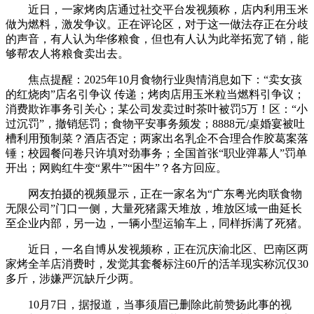
近日，一家烤肉店通过社交平台发视频称，店内利用玉米
做为燃料，激发争议。正在评论区，对于这一做法存正在分歧
的声音，有人认为华侈粮食，但也有人认为此举拓宽了销，能
够帮农人将粮食卖出去。
焦点提醒：2025年10月食物行业舆情消息如下：“卖女孩
的红烧肉”店名引争议 传递；烤肉店用玉米粒当燃料引争议；
消费欺诈事务引关心；某公司发卖过时茶叶被罚5万！区：“小
过沉罚”，撤销惩罚；食物平安事务频发；8888元/桌婚宴被吐
槽利用预制菜？酒店否定；两家出名乳企不合理合作胶葛案落
锤；校园餐问卷只许填对劲事务；全国首张“职业弹幕人”罚单
开出；网购红牛变“累牛”“困牛”？各方回应。
网友拍摄的视频显示，正在一家名为“广东粤光肉联食物
无限公司”门口一侧，大量死猪露天堆放，堆放区域一曲延长
至企业内部，另一边，一辆小型运输车上，同样拆满了死猪。
近日，一名自博从发视频称，正在沉庆渝北区、巴南区两
家烤全羊店消费时，发觉其套餐标注60斤的活羊现实称沉仅30
多斤，涉嫌严沉缺斤少两。
10月7日，据报道，当事须眉已删除此前赞扬此事的视