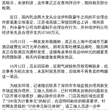
其暗示，未便利讲，这件事正正在查询拜访中，期待相关部分
检测。
近日，国内乳业两大龙头企业伊利取蒙牛之间的不合理合
作胶葛案尘埃落定。江苏省高级二审驳回两边上诉，维持原
判，判令蒙牛公司当即遏制不合理合作行为，并补偿伊利公司
经济丧失及合理开支共计500万元。
10月21日，一网友发布视频称，其正在上海中优城市万豪
酒店破费近38万元举办婚礼，因有宾客吐槽菜品难吃，随后网
友正在取酒店沟通时发觉，这顿每桌单价高达8888元的婚宴竟
利用预制菜，相关内容敏捷激发网友热议。
10月12日，店从回应称，近期气候较热导致苍蝇较多，此
次事务为初次发生，未及时留意所致，后续将不再售卖炸鸭腿
这一菜品。
为核实环境，记者随后联系了深圳市市场监视办理局新安
市场监视办理所。工做人员暗示，已针对网友反映的问题前去
门店开展示场查抄，确认除价目表外，门店其他区域也设置
了“200克为计量单元”的标识，合适明码标价的根基要求。针
对网友质疑的 “计价单元标注体例”，该工做人员进一步申