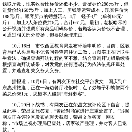
钱取斤数，现实收费比标价还低不少。膏蟹标价288元/斤，但
进货价约160元/斤，加上人工、房钱等运营成本，现实售价为
188元/斤。顾客所点的螃蟹沉2。4斤，蛏子3斤（单价68元/
斤），加上2人茶位费共6元，合计661元。最初，老板暗示将
公开视频并强调所有菜品明码标价，若顾客认为价钱不合理，
可通过相关部分赞扬，但要以合理来由。
10月16日，市铁西区教育局发布环境申明称，目前，区教
育局已从头启动不记名问卷查询拜访工做，力图实正在听取学
生看法，确保查询拜访过程的客不雅。结合查询拜访组后续将
根据查询拜访成果，对发觉的任何违规行为依法依规庄重处
置，并逃查相关义务人义务。
据报道，10月6日，有网友正在社交平台发文，国庆到广
东惠州旅逛，正在一海边餐厅吃饭时，点了炒蛏子和螃蟹两个
菜总价661元，思疑本人碰到“海鲜刺客”。
10月29日下战书，有网友正在荣昌文旅评论区下留言，提
及此事，荣昌文旅答复，“曾经对商家进行庄重处置了。”另据
网友正在评论区发布的聊天截图，荣昌文旅答复一网友
称，“市场监视办理局已查处，店家破产整理，并对客人已退
款。”。