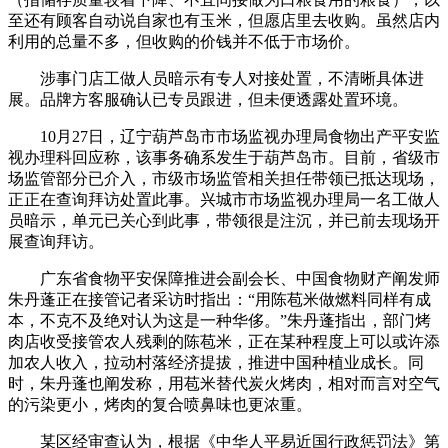
至还有顾客自动说自家也有玉米，但愿店里去收购。虽然店内
利用的总量不多，但收购的价钱并不低于市场价。
涉事门店工做人员暗示有专人对接处置，不清晰具体进
展。品牌方客服确认已专员跟进，但未便透露处置环境。
10月27日，辽宁葫芦岛市市场监视办理局食物出产平安监
视办理科回应称，该事务确系发生于葫芦岛市。目前，省级市
场监管部分已介入，市级市场监管相关担任带领已抵达现场，
正正在查询拜访处置此事。兴城市市场监视办理局一名工做人
员暗示，单元已关心到此事，带领很是注沉，并已前去现场开
展查询拜访。
广东省食物平安保障推进会副会长、中国食物财产阐发师
朱丹蓬正在接管记者采访时指出：“用陈苞米做燃料同样有成
本，不克不及绝对认为这是一种华侈。”朱丹蓬指出，部门烤
肉店收受接管农人残剩的陈苞米，正在某种程度上可以或许添
加农人收入，拉动村落经济提拔，推进中国种植业成长。同
时，朱丹蓬也阐发称，用苞米替代炭火烤肉，相对而言对空气
的污染更小，烤肉的复合喷鼻味也更浓重。
某区经审查认为，根据《中华人平易近国行政惩罚法》第