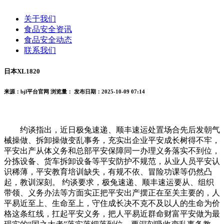
关于我们
食品安全资讯
食品安全动态
联系我们
日本XL1820
来源：bjl平台官网
浏览量：
发布日期：2025-10-09 07:14
约谈指出，近日极兔速递、顺丰速运处置场合先后发朝气
械操做、拆卸操做变乱事务，充实出企业平安成长树得不牢，
平安出产从体义务和总部平安保障同一办理义务落实不到位，
分拣设备、货车拆卸设备等平安防护不规范，从业人员平安认
识稀薄，平安教育培训缺失，有规不依、冒险功课等仍然凸
起，教训深刻。 约谈要求，极兔速递、顺丰速运要从、组织
带领、义务办法等方面实正把平安出产摆正在至关主要的，人
平易近至上、生命至上，守住成长决不克不及以人的生命为价
格这条红线，扛起平安义务，把人平易近群命财富平安做为最