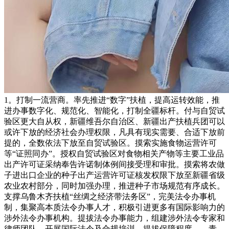
1。打制一流营商。率先推进“数字”扶植，提高运转效能，推
进办事数字化、规范化、智能化，打制全疆标杆。付与自贸试
验区更大自从权，新疆维吾尔自治区、新疆出产扶植兵团可以
或许下放的经济社会办理权限，凡具有现实需要、合适下放前
提的，全数依法下放至自贸试验区。摸索实施食物运营许可
等“证照同办”。授权自贸试验区对食物相关产物等主要工业品
出产许可证采纳奉告许诺制体例间接受理和审批。摸索将农做
子进出口企业的种子出产运营许可证核发权限下放至新疆省级
农业农村部分，同时加强办理，推进种子市场规范有序成长。
支撑乌鲁木齐扶植“丝绸之经济带法务区”，完美法令办事机
制，集聚高本质法令办事人才，积极引进更多有国际影响力的
涉外法令办事机构。提拔法令办事能力，组建涉外法令专家和
律师团队，开展国际法令及合规培训，提拔保障程度。、青