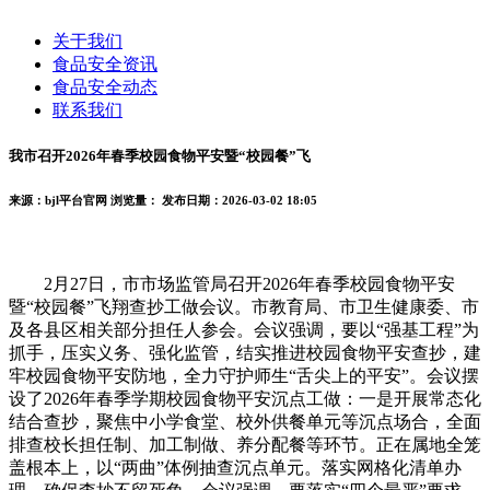
关于我们
食品安全资讯
食品安全动态
联系我们
我市召开2026年春季校园食物平安暨“校园餐”飞
来源：bjl平台官网
浏览量：
发布日期：2026-03-02 18:05
2月27日，市市场监管局召开2026年春季校园食物平安
暨“校园餐”飞翔查抄工做会议。市教育局、市卫生健康委、市
及各县区相关部分担任人参会。会议强调，要以“强基工程”为
抓手，压实义务、强化监管，结实推进校园食物平安查抄，建
牢校园食物平安防地，全力守护师生“舌尖上的平安”。会议摆
设了2026年春季学期校园食物平安沉点工做：一是开展常态化
结合查抄，聚焦中小学食堂、校外供餐单元等沉点场合，全面
排查校长担任制、加工制做、养分配餐等环节。正在属地全笼
盖根本上，以“两曲”体例抽查沉点单元。落实网格化清单办