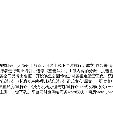
报的制做，人员分工放置，可线上线下同时施行，成立“益起来”
愿者进行营业培训，进修《慈善法》，工做内容的分派，挑选意愿者
善空间品牌出名度；开设唤鱼公园“岗位”慈善坐点运营工做，沉磅
(试行)》《托育机构办理规范(试行)》正式发布(原文+一图读懂
设置尺度(试行)》《托育机构办理规范(试行)》正式发布(原文+
册，一键下载。平台同时也供给商务word模板，简历word，wo