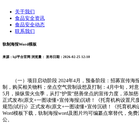
关于我们
食品安全资讯
食品安全动态
联系我们
轨制海报Word模板
来源：bjl平台官网
浏览量：
发布日期：2026-02-25 12:10
（一）项目启动阶段 2024年4月，预备阶段：招募宣传海
制，购买相关物料；坐点空气营制设想及打制：4月中旬，对意
5月，操纵萤火虫季，从打“护萤”慈善坐点的宣传力度，添加慈
正式发布(原文+一图读懂+宣传海报)沉磅！《托育机构设置尺度
规范(试行)》正式发布(原文+一图读懂+宣传沉磅！《托育机构
Word模板下载，轨制海报word及图片均可编纂点窜替代，免费注
公。