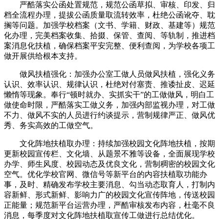
严酷落实公函处置规范，规范公函草拟、审核、印发、归
档全流程办理，提拔公函质量取流转效率，杜绝公函讹夺、耽
搁等问题。加强学校档案（文书、学籍、财政、基建等）规范
化办理，完美档案收集、拾掇、保管、查阅、等轨制，推进档
案消息化扶植，确保档案平安完整、便利查阅，为学校各项工
做开展供给根本支持。
做风扶植强化：加强办公室工做人员做风扶植，强化义务
认识、效率认识、规律认识，杜绝对付塞责、推诿扯皮、迟延
懒惰等现象。奉行“顿时就办、实抓实干”的工做做风，明白工
做使命时限，严酷落实工做义务，加强内部监视办理，对工做
不力、做风不实的人员进行约谈提示，营制规律严正、做风优
秀、务实高效的工做空气。
文化阵地扶植取办理：持续加强校园文化阵地扶植，按期
更新校园宣传栏、文化墙、从题景不雅等设备，全面展现学校
办学、师生风度、校园动态及优良文化，营制稠密的校园文化
空气。优化学校官网、微信号等新平台的内容扶植取功能办
事，及时、精确发布学校主要消息、勾当动态取育人，打制内
容新鲜、形式新鲜、影响力广的校园文化宣传阵地，传送校园
正能量；规范新平台运营办理，严酷审核发布内容，杜毫不良
消息，每季度对文化阵地扶植取宣传工做进行总结优化。