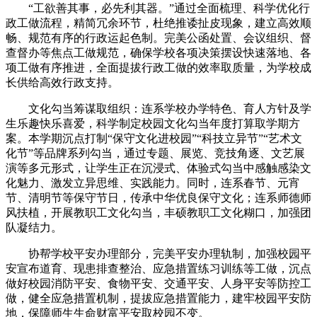
“工欲善其事，必先利其器。”通过全面梳理、科学优化行
政工做流程，精简冗余环节，杜绝推诿扯皮现象，建立高效顺
畅、规范有序的行政运起色制。完美公函处置、会议组织、督
查督办等焦点工做规范，确保学校各项决策摆设快速落地、各
项工做有序推进，全面提拔行政工做的效率取质量，为学校成
长供给高效行政支持。
文化勾当筹谋取组织：连系学校办学特色、育人方针及学
生乐趣快乐喜爱，科学制定校园文化勾当年度打算取学期方
案。本学期沉点打制“保守文化进校园”“科技立异节”“艺术文
化节”等品牌系列勾当，通过专题、展览、竞技角逐、文艺展
演等多元形式，让学生正在沉浸式、体验式勾当中感触感染文
化魅力、激发立异思维、实践能力。同时，连系春节、元宵
节、清明节等保守节日，传承中华优良保守文化；连系师德师
风扶植，开展教职工文化勾当，丰硕教职工文化糊口，加强团
队凝结力。
协帮学校平安办理部分，完美平安办理轨制，加强校园平
安宣布道育、现患排查整治、应急措置练习训练等工做，沉点
做好校园消防平安、食物平安、交通平安、人身平安等防控工
做，健全应急措置机制，提拔应急措置能力，建牢校园平安防
地，保障师生生命财富平安取校园不变。