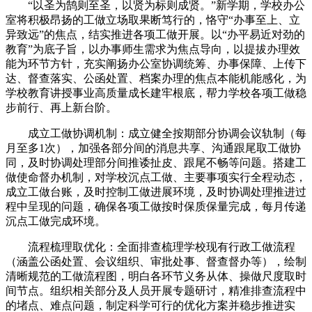
“以圣为鹄则至圣，以贤为标则成贤。”新学期，学校办公
室将积极昂扬的工做立场取果断笃行的，恪守“办事至上、立
异致远”的焦点，结实推进各项工做开展。以“办平易近对劲的
教育”为底子旨，以办事师生需求为焦点导向，以提拔办理效
能为环节方针，充实阐扬办公室协调统筹、办事保障、上传下
达、督查落实、公函处置、档案办理的焦点本能机能感化，为
学校教育讲授事业高质量成长建牢根底，帮力学校各项工做稳
步前行、再上新台阶。
成立工做协调机制：成立健全按期部分协调会议轨制（每
月至多1次），加强各部分间的消息共享、沟通跟尾取工做协
同，及时协调处理部分间推诿扯皮、跟尾不畅等问题。搭建工
做使命督办机制，对学校沉点工做、主要事项实行全程动态，
成立工做台账，及时控制工做进展环境，及时协调处理推进过
程中呈现的问题，确保各项工做按时保质保量完成，每月传递
沉点工做完成环境。
流程梳理取优化：全面排查梳理学校现有行政工做流程
（涵盖公函处置、会议组织、审批处事、督查督办等），绘制
清晰规范的工做流程图，明白各环节义务从体、操做尺度取时
间节点。组织相关部分及人员开展专题研讨，精准排查流程中
的堵点、难点问题，制定科学可行的优化方案并稳步推进实