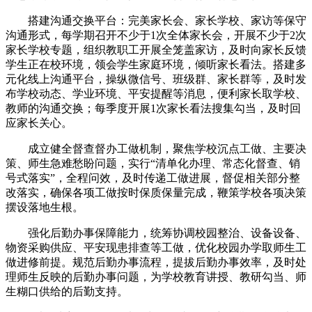
搭建沟通交换平台：完美家长会、家长学校、家访等保守
沟通形式，每学期召开不少于1次全体家长会，开展不少于2次
家长学校专题，组织教职工开展全笼盖家访，及时向家长反馈
学生正在校环境，领会学生家庭环境，倾听家长看法。搭建多
元化线上沟通平台，操纵微信号、班级群、家长群等，及时发
布学校动态、学业环境、平安提醒等消息，便利家长取学校、
教师的沟通交换；每季度开展1次家长看法搜集勾当，及时回
应家长关心。
成立健全督查督办工做机制，聚焦学校沉点工做、主要决
策、师生急难愁盼问题，实行“清单化办理、常态化督查、销
号式落实”，全程问效，及时传递工做进展，督促相关部分整
改落实，确保各项工做按时保质保量完成，鞭策学校各项决策
摆设落地生根。
强化后勤办事保障能力，统筹协调校园整治、设备设备、
物资采购供应、平安现患排查等工做，优化校园办学取师生工
做进修前提。规范后勤办事流程，提拔后勤办事效率，及时处
理师生反映的后勤办事问题，为学校教育讲授、教研勾当、师
生糊口供给的后勤支持。