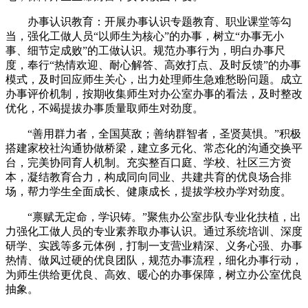
办事认识教育：开展办事认识专题教育、职业课堂等勾
当，强化工做人员“以师生为核心”的办事，树立“办事无小
事、细节定成败”的工做认识。规范办事行为，明白办事尺
度，奉行“热情欢迎、耐心解答、高效打点、及时反馈”的办事
模式，及时回应师生关心，出力处理师生急难愁盼问题。成立
办事评价机制，按期收集师生对办公室办事的看法，及时整改
优化，不竭提拔办事质量取师生对劲度。
“善用群力者，全国莫敌；善纳群智者，圣贤莫惧。”积极
搭建家校社沟通协做桥梁，建立多元化、常态化的沟通交换平
台，完美协同育人机制。充实整百口庭、学校、社区三方资
本，凝结教育合力，构成同向同业、共建共育的优良场合排
场，帮力学生全面成长、健康成长，提拔学校办学对劲度。
“禀赋无定命，学识铸。”聚焦办公室步队专业化扶植，出
力强化工做人员的专业素养取办事认识。通过系统培训、深度
研学、实践等多元体例，打制一支营业精深、义务心强、办事
热情、做风过硬的优良团队，规范办事流程，细化办事行动，
为师生供给更优良、高效、暖心的办事保障，树立办公室优良
抽象。