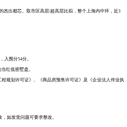
的杰出都芯。取市区高层/超高层比拟，整个上海内中环，近3
，入围分54分。
的当红低密墅盘。
工程规划许可证》、《商品房预售许可证》及《企业法人停业执
。
收，如发觉问题可要求整改。