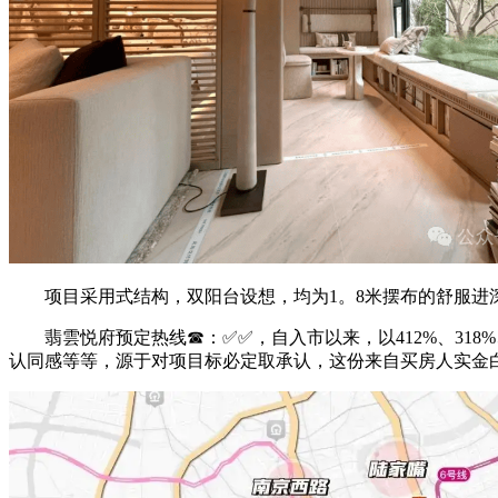
项目采用式结构，双阳台设想，均为1。8米摆布的舒服进深
翡雲悦府预定热线☎：✅✅，自入市以来，以412%、318
认同感等等，源于对项目标必定取承认，这份来自买房人实金