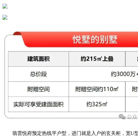
翡雲悦府预定热线平户型，进门就是入户的玄关柜，宽U型