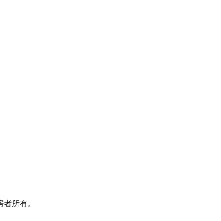
房者所有。