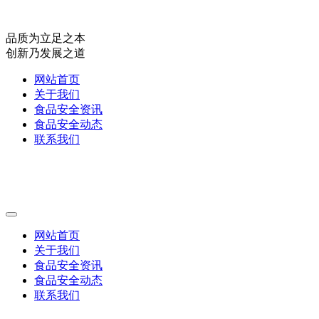
品质为立足之本
创新乃发展之道
网站首页
关于我们
食品安全资讯
食品安全动态
联系我们
网站首页
关于我们
食品安全资讯
食品安全动态
联系我们