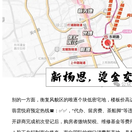
别的一方面，衡复风貌区的唯逐个块低密宅地，楼板价高达约
翡雲悦府预定热线☎：✅✅，“代办、留房费、茶船脚”等违
开辟商完成初次登记后，购房者缴纳契税、维修基金等费用