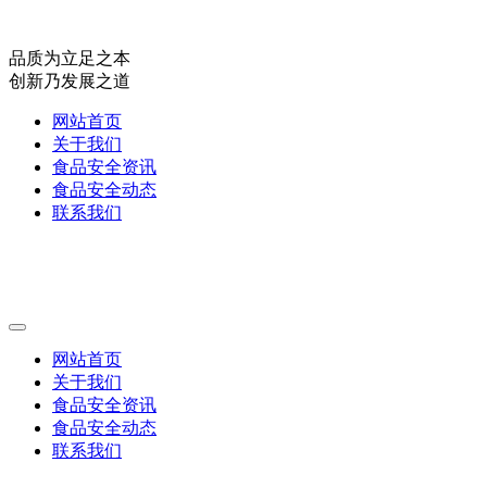
品质为立足之本
创新乃发展之道
网站首页
关于我们
食品安全资讯
食品安全动态
联系我们
网站首页
关于我们
食品安全资讯
食品安全动态
联系我们