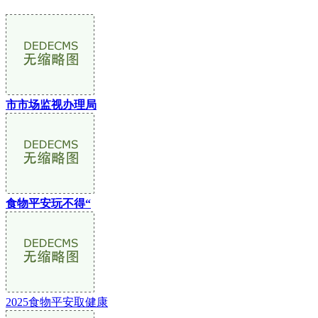
市市场监视办理局
食物平安玩不得“
2025食物平安取健康