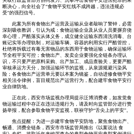
关取行政监管部分协同发力、沉拳冲击食物平安违法犯罪的果
断决心，向全社会了“食物平安红线不成跨越，违法违规必
受”的强烈信号。
此案为所有食物出产运营及运输从业者敲响了警钟，必需
深刻吸收教训，引认为戒：食物运输企业及从业人员要摒弃侥
幸心理，严酷落实从体义务，成立健全运输东西清洗消毒、台
账记实等办理轨制，对运输车辆、容器的利用实行严酷管控，
杜绝将拆载过有毒无害物品的东西用于食物运输，确保运输环
节全程平安可控；食物出产、发卖企业要强化全链条办理认
识，不只要严把原料采购、出产加工、成品查验关，更要严酷
审核承运方天分，加强运输环节的监视，从泉源规避污染风
险；各食物出产运营单元要以本案为镜鉴，自动进修食物平安
相关法令律例，盲目规范出产运营行为，配合建牢食物平安行
业自律防地。
正在此，西安市场监视办理局提示泛博消费者，如发觉食
物运输过程中存正在违法违规行为，请及时向监管部分进行赞
扬举报，配合参取食物平安监视，联袂守护“舌尖上的平安”。
焦点提醒：为进一步建牢食物平安防地，聚焦食物出产、
畅通、消费全链条，西安市市场监管局推出《以案说法 食
安》专栏，拔取近年来峻厉查办的典型食物平安典型案例进行