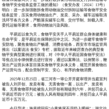
食物平安全链条监督工做的通知》（食安办发〔2024〕13号）
明白：进一步加强散拆食用动物油交付拆卸运输等食物平安全
链条监管，压实食用动物油出产、发卖、采办、罐车运输取清
洗环节各方义务，严酷落实罐车公用、交付节制、卸载入库、
委托运输等要求，食用动物油污染风险。
平易近以食为天，食物平安关乎人平易近群众身体健康和
生命平安，是平易近生保障的沉中之沉。为进一步建牢食物平
安防地，聚焦食物出产畅通、消费全链条，西安市市场监管局
推出《以案说法 食安》专栏，拔取近年来峻厉查办的典型食
物平安典型案例进行展现，对《中华人平易近国食物平安法》
等焦点法令律例要点进行宣传，通过以案释法、以例警示，鞭
策出产运营从体盲目落实食物平安从体义务，规范开展食物出
产运营勾当，配合营制平安、安心、有序的食物消费。
2025年12月25日，省三河市一审公开开庭审理并当庭宣判
被告人刘开创、发卖有毒、无害食物一案，以出产、发卖有
毒、无害食物罪判处被告人刘开创有期徒刑六年，并惩罚金人
平易近币四十万元；被告人风有期徒刑四年，并惩罚金人平易
近币十五万元。
今日导读：海底捞回应“小童将尿不湿扔入暖锅”；湖北沙