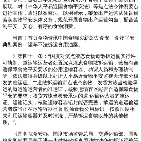
展现，对《中华人平易近国食物平安法》等焦点法令律例要点
进行宣传，通过以案释法、以例警示，鞭策出产运营从体盲目
落实食物平安从体义务，规范开展食物出产运营勾当，配合营
制平安、安心、有序的食物消费。
当前！首页食物资讯中国食物以案说法 食安丨食物平安
典型案例：罐车不法拆运食用油案。
》第四十一条：“国度对沉点液态食物道散拆运输实行许
可轨制。道运输运营者处置沉点液态食物散拆运输，该当有合
适保障食物平安要求的公用运输容器、功课人员和办理轨制
等，依法取得县级以上处所人平易近食物平安监视办理部分核
发的准运证。”“道散拆运输沉点液态食物，发货方该当检验承
运的道运输运营者的准运证，核验运输容器能否合适保障食物
平安的要求；收货方该当检验承运的道 运输运营者的准运
证、运输记实，核验运输容器铅封能否完整；承运的道运输运
营者该当正在运输容器显著 喷涂食物公用标识，按照国度相
关利用运输容器并及时清洗，严禁拆运食物以外的其他物
质。”。
《国务院食安办、国度市场监管总局、交通运输部、国度
粮食和储蓄局关于进一步做好散拆食用动物油交付拆卸运输等